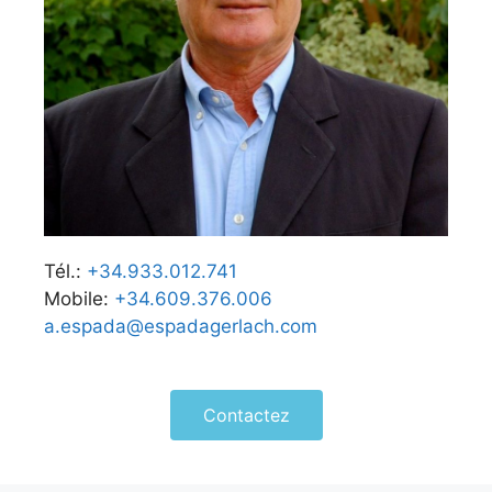
Tél.:
+34.933.012.741
Mobile:
+34.609.376.006
a.espada@espadagerlach.com
Contactez