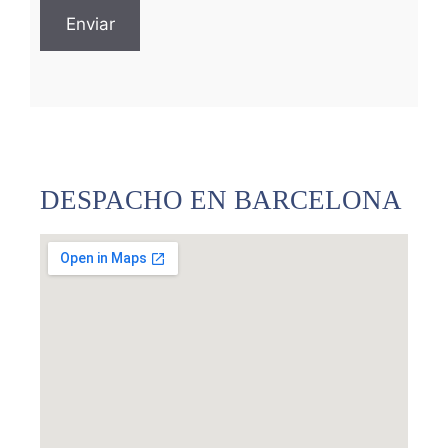
a
p
t
c
h
a
DESPACHO EN BARCELONA