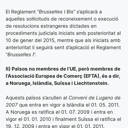
El Reglament “
Brussel·les I Bis
” s’aplicarà a
aquelles sol·licituds de reconeixement o execució
de resolucions estrangeres dictades en
procediments judicials iniciats amb posterioritat al
10 de gener del 2015, mentre que als iniciats amb
anterioritat li seguirà sent d’aplicació el Reglament
“
Brussel·les I
”.
II) Països no membres de l’UE, però membres de
l’Associació Europea de Comerç (EFTA), és a dir,
a Noruega, Islàndia, Suïssa i Liechtenstein.
Aquests països s’acullen al
Conveni de Lugano de
2007
que entra en vigor a Islàndia el 01. 05. 2011.
A Noruega es ratifica el 01. 07. 2009 i entra en
vigor el 01. 01. 2010 i finalment Suïssa el ratifica el
19. 12. 2009 i entra en vigor el 01. 01. 2011.